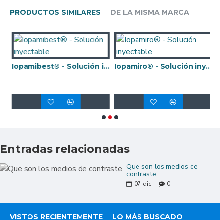
PRODUCTOS SIMILARES
DE LA MISMA MARCA
t® - Solución inyectable
Iopamibest® - Solución inyectable
Iopamiro® - Solución inyectable
Entradas relacionadas
Que son los medios de
contraste
07
dic.
0
VISTOS RECIENTEMENTE
LO MÁS BUSCADO