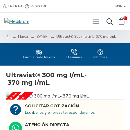
ENTRAR
REGISTRO
MXN
0
Marca
BAYER
Ultravist® 300 mg I/mL‐ 370 mg I/mL
Envío a todo México
Llamanos
Informes
Ultravist® 300 mg I/mL‐
370 mg I/mL
ESPECIAL
PRE-VENTA
SOLICITAR COTIZACIÓN
Escribenos y en breve te responderemos
ATENCIÓN DIRECTA