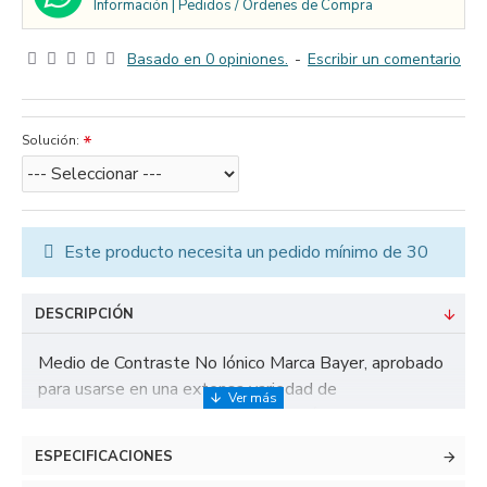
Información | Pedidos / Ordenes de Compra
Basado en 0 opiniones.
-
Escribir un comentario
Solución:
Este producto necesita un pedido mínimo de 30
DESCRIPCIÓN
Medio de Contraste No Iónico Marca Bayer, aprobado
para usarse en una extensa variedad de
procedimientos radiológicos, cardiológicos y
urológicos, así como en todas las aplicaciones de
ESPECIFICACIONES
rayos X, TAC e intervencionismo. Solución inyectable