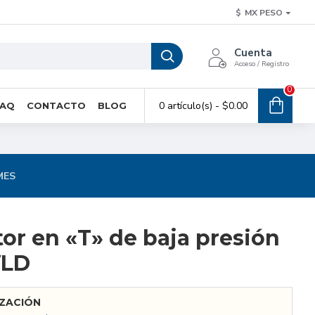
$
MX PESO
Cuenta
Acceso / Registro
0
0 artículo(s) - $0.00
FAQ
CONTACTO
BLOG
MES
or en «T» de baja presión
VLD
IZACIÓN