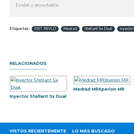
Estéril y desechable.
Folleto Informativo / Técnico
Etiquetas:
SSIT 96VLD
Medrad
Stellant Sx Dual
inyecto
RELACIONADOS
Medrad MRXperion MR
Inyector Stellant Sx Dual
VISTOS RECIENTEMENTE
LO MÁS BUSCADO