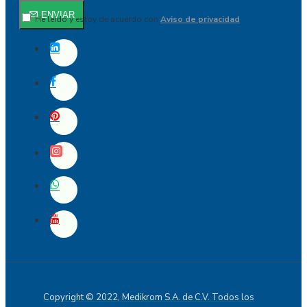
ENVIAR
He leído y estoy de acuerdo con
Aviso de privacidad
Copyright © 2022, Medikrom S.A. de C.V. Todos los