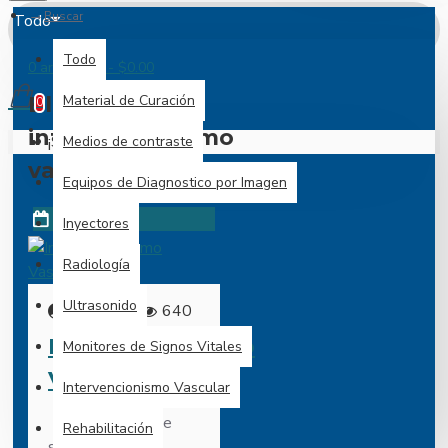
Buscar
Todo
Todo
0 artículo(s) - $0.00
Blog Medico -
Material de Curación
0
intervencionismo
¡Su cesta está vacía!
Medios de contraste
vascular
Equipos de Diagnostico por Imagen
12
jun.
Inyectores
Radiología
Ultrasonido
640
admin
0
Intervencionismo
Monitores de Signos Vitales
Vascular
Intervencionismo Vascular
DES Sistema de
Rehabilitación
stent coronario