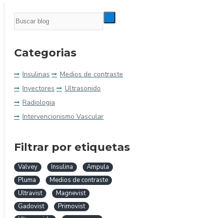
Categorias
Insulinas
Medios de contraste
Inyectores
Ultrasonido
Radiologia
Intervencionismo Vascular
Filtrar por etiquetas
Valvey
Insulina
Ampula
Pluma
Medios de contraste
Ultravist
Magnevist
Gadovist
Primovist