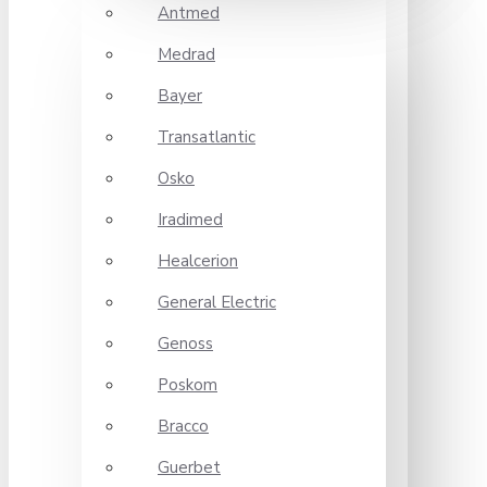
Antmed
Medrad
Bayer
Transatlantic
Osko
Iradimed
Healcerion
General Electric
Genoss
Poskom
Bracco
Guerbet