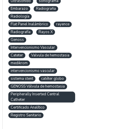
Ultrasonido
sonograma
Embarazo
Radiografia
Radiología
Flat Panel Inalámbrico
rayence
Radiografía
Rayos X
Genoss
Intervencionismo Vascular
Cateter
Valvula de hemostasia
medikrom
intervencionismo vascular
sistema stent
catéter globo
GENOSS Válvula de hemostasia
Peripherally Inserted Central
Catheter
Certificado Analítico
Registro Sanitario