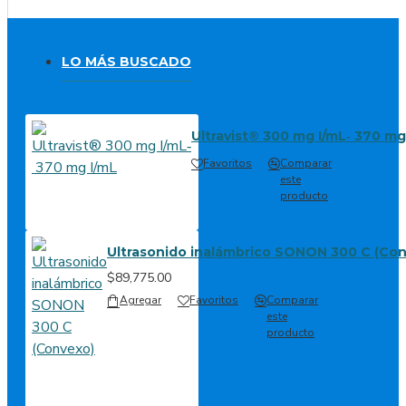
LO MÁS BUSCADO
Ultravist® 300 mg I/mL‐ 370 mg
Favoritos
Comparar
este
producto
Ultrasonido inalámbrico SONON 300 C (Co
$89,775.00
Agregar
Favoritos
Comparar
este
producto