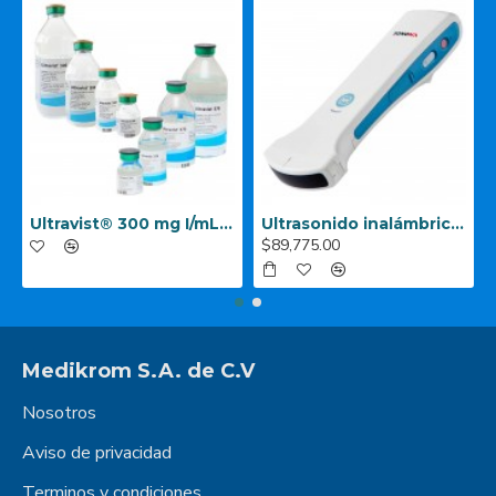
Ultravist® 300 mg I/mL‐ 370 mg I/mL
Ultrasonido inalámbrico SONON 300 C (Convexo)
$89,775.00
Medikrom S.A. de C.V
Nosotros
Aviso de privacidad
Terminos y condiciones